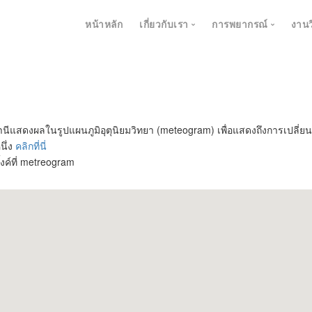
หน้าหลัก
เกี่ยวกับเรา
การพยากรณ์
งานว
การพยากรณ์อา
การพยากรณ์คุ
เกี่ยวกับ RCCES
การเปลี่ยนภูมิอากาศแ
การพยากรณ์อา
เกี่ยวกับทีมพัฒนาของเรา
นีแสดงผลในรูปแผนภูมิอุตุนิยมวิทยา (meteogram) เพื่อแสดงถึงการเปลี
สถานะการณ์ฝุ่น PM 2
ึ่ง
คลิกที่นี่
นักศึกษาของเรา
DSSAT
ิ้งค์ที่ metreogram
เร็วๆนี้
นักวิจัยร่วมพัฒนา
recast Pass
เร็วๆนี้
การตรวจสอบควา
easurement
แดชบอร์ดสภาพอากา
การพยากรณ์น้ำ
บันทึกการสำรวจภูมิอ
การพยากรณ์ระบ
เหตุการณ์สุดขั้ว
โมเดลการพยากรณ์ข้