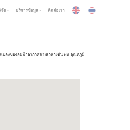
ิจัย
บริการข้อมูล
ติดต่อเรา
กาศ
โปรเจค
การพยากรณ์อากาศ
ณภาพอากาศ
ข่าวสาร
ละการป้องกันภูมิกาศ
พยากรณ์รายชั่วโมง
การพยากรณ์คุณภาพอากาศ
กาศรายฤดู
งานวิจัยตีพิมพ์
่ยนแปลงของลมฟ้าอากาศตามเวลาเช่น ฝน อุณหภูมิ
.5
พยากรณ์รายวัน
พยากรณ์รายชั่วโมง
การพยากรณ์อากาศรายฤดู
พยากรณ์บนแผนที่ Google
แอพพลิเคชั่นพยากรณ์คุณภาพอากาศ
รายสับดาห์
สถานี
พยากรณ์ราย3วัน
รายเดือน
มแห้งแล้ง
Metreogram
ตัวช่วยการตัดสินใจหมอกควัน
ภูมิอากาศรายกึ่งฤดู
ศ
ท่วม
Realtime Taq
รายฤดู
ากาศ
บหมุนเวียนน้ำ
สถานี
าว