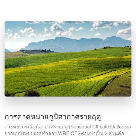
การคาดหมายภูมิอากาศรายฤดู
การพยากรณ์ภูมิอากาศรายฤดู (Seasonal Climate Outlooks)
จากแบบระบบแบบจำลอง WRF-CFSv2 แบ่งเป็น 2 ส่วนคือ