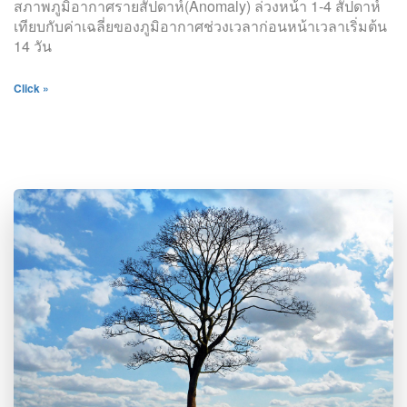
สภาพภูมิอากาศรายสัปดาห์(Anomaly) ล่วงหน้า 1-4 สัปดาห์
เทียบกับค่าเฉลี่ยของภูมิอากาศช่วงเวลาก่อนหน้าเวลาเริ่มต้น
14 วัน
Click »