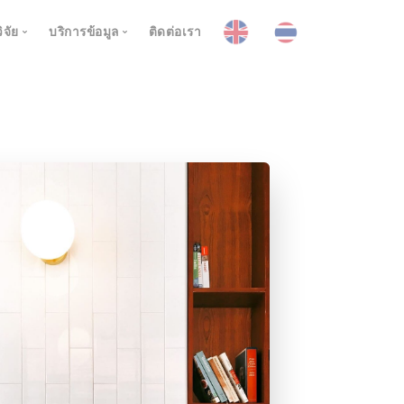
ิจัย
บริการข้อมูล
ติดต่อเรา
กาศ
โปรเจค
การพยากรณ์อากาศ
ณภาพอากาศ
ข่าวสาร
ละการป้องกันภูมิกาศ
พยากรณ์รายชั่วโมง
การพยากรณ์คุณภาพอากาศ
กาศรายฤดู
งานวิจัยตีพิมพ์
.5
พยากรณ์รายวัน
พยากรณ์รายชั่วโมง
การพยากรณ์อากาศรายฤดู
พยากรณ์บนแผนที่ Google
แอพพลิเคชั่นพยากรณ์คุณภาพอากาศ
รายสับดาห์
สถานี
พยากรณ์ราย3วัน
รายเดือน
มแห้งแล้ง
Metreogram
ตัวช่วยการตัดสินใจหมอกควัน
ภูมิอากาศรายกึ่งฤดู
ศ
ท่วม
Realtime Taq
รายฤดู
ากาศ
บหมุนเวียนน้ำ
สถานี
าว