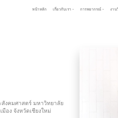
หน้าหลัก
เกี่ยวกับเรา
การพยากรณ์
งานว
การพยากรณ์อา
การพยากรณ์คุ
เกี่ยวกับ RCCES
การเปลี่ยนภูมิอากาศแ
การพยากรณ์อา
เกี่ยวกับทีมพัฒนาของเรา
สถานะการณ์ฝุ่น PM 2
นักศึกษาของเรา
DSSAT
เร็วๆนี้
นักวิจัยร่วมพัฒนา
recast Pass
เร็วๆนี้
การตรวจสอบควา
easurement
แดชบอร์ดสภาพอากา
การพยากรณ์น้ำ
บันทึกการสำรวจภูมิอ
การพยากรณ์ระบ
เหตุการณ์สุดขั้ว
ณะสังคมศาสตร์ มหาวิทยาลัย
โมเดลการพยากรณ์ข้
มือง จังหวัดเชียงใหม่