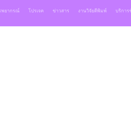
รพยากรณ์
โปรเจค
ข่าวสาร
งานวิจัยตีพิมพ์
บริการข